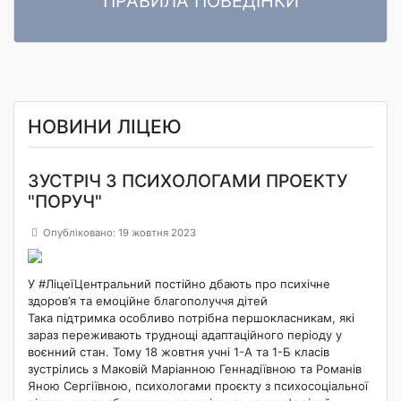
ПРАВИЛА ПОВЕДІНКИ
ПРАВИЛА ПОВЕДІНКИ ЗДОБУВАЧІВ ОСВІТИ Комунального
Читати далі
закладу «Ліцей «Центральний» Кропивницької міської ради»
НОВИНИ ЛІЦЕЮ
ЗУСТРІЧ З ПСИХОЛОГАМИ ПРОЕКТУ
"ПОРУЧ"
Опубліковано: 19 жовтня 2023
У #ЛіцеїЦентральний постійно дбають про психічне
здоров’я та емоційне благополуччя дітей
Така підтримка особливо потрібна першокласникам, які
зараз переживають труднощі адаптаційного періоду у
воєнний стан. Тому 18 жовтня учні 1-А та 1-Б класів
зустрілись з Маковій Маріанною Геннадіївною та Романів
Яною Сергіївною, психологами проєкту з психосоціальної