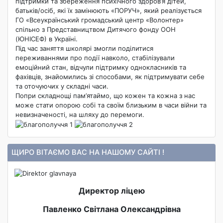
підтримки та збереження психічного здоров’я дітей,
батьків/осіб, які їх замінюють «ПОРУЧ», який реалізується
ГО «Всеукраїнський громадський центр «Волонтер»
спільно з Представництвом Дитячого фонду ООН
(ЮНІСЕФ) в Україні.
Під час заняття школярі змогли поділитися
переживаннями про події навколо, стабілізували
емоційний стан, відчули підтримку однокласників та
фахівців, знайомились зі способами, як підтримувати себе
та оточуючих у складні часи.
Попри складнощі пам’ятаймо, що кожен та кожна з нас
може стати опорою собі та своїм близьким в часи війни та
невизначеності, на шляху до перемоги.
ЩИРО ВІТАЄМО ВАС НА НАШОМУ САЙТІ !
Директор ліцею
Павленко Світлана Олександрівна