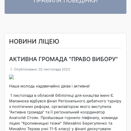
ПРАВИЛА ПОВЕДІНКИ
ПРАВИЛА ПОВЕДІНКИ ЗДОБУВАЧІВ ОСВІТИ Комунального
Читати далі
закладу «Ліцей «Центральний» Кропивницької міської ради»
НОВИНИ ЛІЦЕЮ
АКТИВНА ГРОМАДА "ПРАВО ВИБОРУ"
Опубліковано: 02 листопада 2023
Наша молодь надзвичайно дієва і активна!
1 листопада в обласній бібліотеці для юнацтва імені Є.
Маланюка відбувся фінал Регіонального дебатного турніру
з політичних реформ, організатором якого виступила
"Активна громада" та її регіональний координатор
Анатолій Стоян. Пройшовши горнило півфіналу, команда
ліцею "Кропивницькі тезки" (Михайло Берегуленко та
Михайло Тераза учні 11-Б класу) у фіналі дискутували