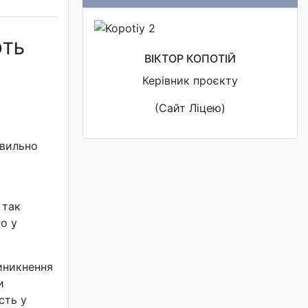
ЮТЬ
ВІКТОР КОПОТІЙ
Керівник проєкту
(Сайт Ліцею)
авильно
 так
о у
иникнення
и
сть у