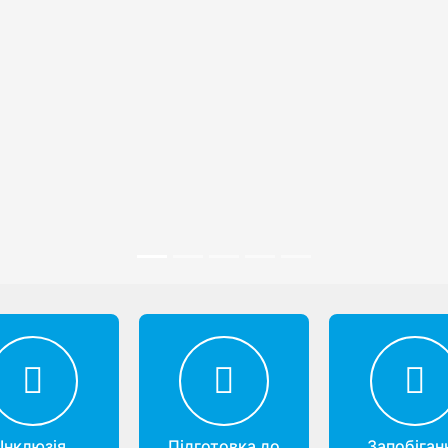
Інклюзія
Підготовка до
Запобіган