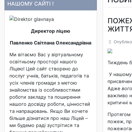
НАШОМУ САЙТІ !
ПОЖЕЖ
ЖИТТ
Директор ліцею
Опубліко
Павленко Світлана Олександрівна
Ми вітаємо Вас у віртуальному
освітньому просторі нашого
Тиждень б
Ліцею! Цей сайт створено до
У нашому 
послуг учнів, батьків, педагогів та
присвячен
усіх членів громади з метою
Адже
вого
знайомства із особливостями
важливо н
роботи закладу та поширення
критичні 
нашого досвіду роботи, цінностей
та напрацювань. Якщо Ви хочете
Протягом 
більше дізнатися про наш Ліцей –
пожеж, пр
ми будемо раді зустрітися та
пожежогас