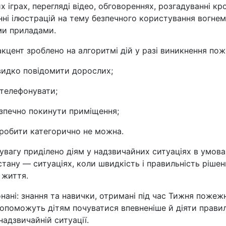
 іграх, перегляді відео, обговореннях, розгадуванні кр
нні ілюстрацій на тему безпечного користування вогнем
и приладами.
кцент зроблено на алгоритмі дій у разі виникнення пож
видко повідомити дорослих;
 телефонувати;
езпечно покинути приміщення;
 робити категорично не можна.
увагу приділено діям у надзвичайних ситуаціях в умова
стану — ситуаціях, коли швидкість і правильність ріше
 життя.
нані: знання та навички, отримані під час Тижня пожеж
допоможуть дітям почуватися впевненіше й діяти прави
надзвичайній ситуації.