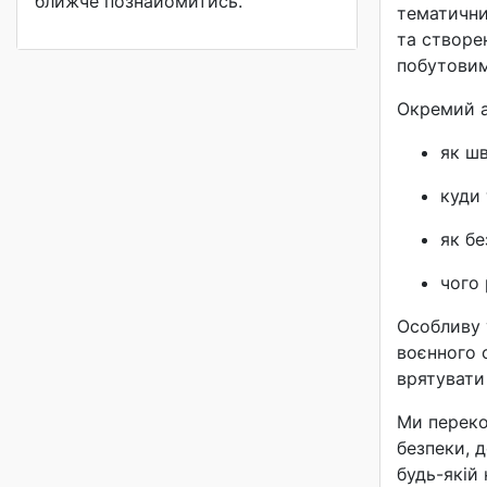
ближче познайомитись.
тематичних
та створе
побутовим
Окремий а
як ш
куди
як б
чого
Особливу 
воєнного 
врятувати
Ми переко
безпеки, 
будь-якій 