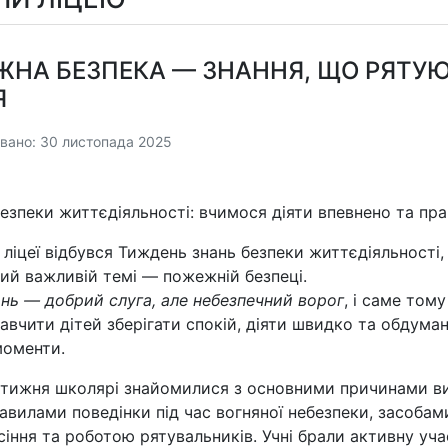
НА БЕЗПЕКА — ЗНАННЯ, ЩО РЯТУ
Я
вано: 30 листопада 2025
езпеки життєдіяльності: вчимося діяти впевнено та пр
ліцеї відбувся Тиждень знань безпеки життєдіяльності,
ий важливій темі — пожежній безпеці.
нь — добрий слуга, але небезпечний ворог
, і саме тому
авчити дітей зберігати спокій, діяти швидко та обдуман
моменти.
тижня школярі знайомилися з основними причинами в
авилами поведінки під час вогняної небезпеки, засобам
іння та роботою рятувальників. Учні брали активну уча