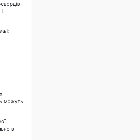
освордів
 і
ежі:
х
нь можуть
ної
льно в