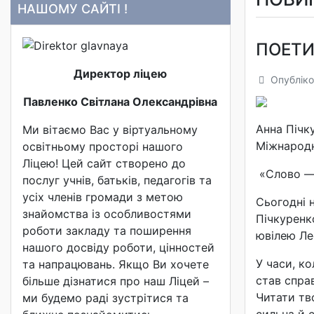
НАШОМУ САЙТІ !
ПОЕТИ
Директор ліцею
Опубліко
Павленко Світлана Олександрівна
Анна Пічк
Ми вітаємо Вас у віртуальному
Міжнародн
освітньому просторі нашого
Ліцею! Цей сайт створено до
«Слово — 
послуг учнів, батьків, педагогів та
усіх членів громади з метою
Сьогодні 
знайомства із особливостями
Пічкуренко
роботи закладу та поширення
ювілею Ле
нашого досвіду роботи, цінностей
У часи, к
та напрацювань. Якщо Ви хочете
став спра
більше дізнатися про наш Ліцей –
Читати тво
ми будемо раді зустрітися та
сильна й 