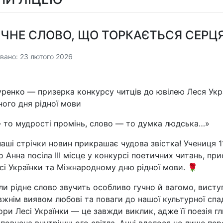
ЧНЕ СЛОВО, ЩО ТОРКАЄТЬСЯ СЕРЦ
вано: 23 лютого 2026
уренко — призерка конкурсу читців до ювілею
Леся Укр
ого дня рідної мови
то мудрості промінь, слово — то думка людська…»
наші стрічки новин прикрашає чудова звістка! Учениця 1
 Анна посіла ІІІ місце у конкурсі поетичних читань, пр
сі Українки та Міжнародному дню рідної мови. 🌹
оли рідне слово звучить особливо гучно й вагомо, висту
вжнім виявом любові та поваги до нашої культурної сп
ри Лесі Українки — це завжди виклик, адже її поезія гл
сповнена внутрішнього світла. Анні вдалося не лише пе