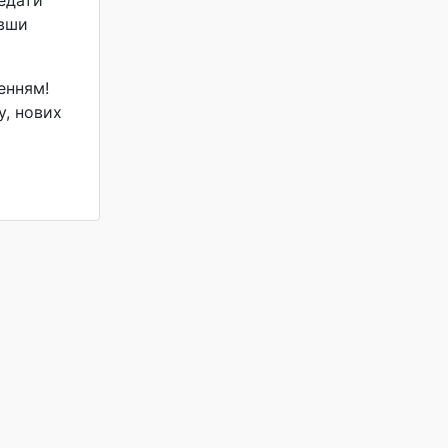
ивши
енням!
у, нових