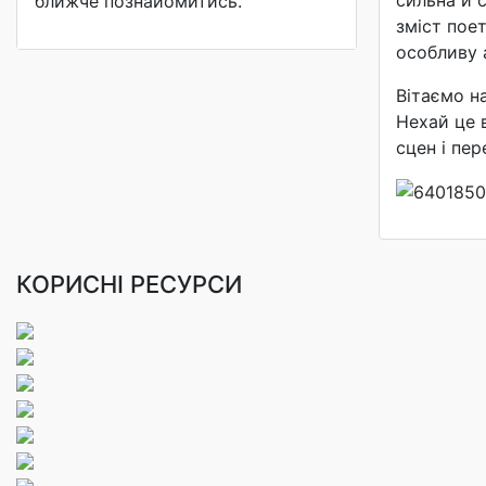
ближче познайомитись.
зміст пое
особливу 
Вітаємо н
Нехай це 
сцен і пер
КОРИСНІ РЕСУРСИ