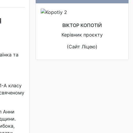
Я
ВІКТОР КОПОТІЙ
Керівник проєкту
(Сайт Ліцею)
аїнка
та
1-А класу
исвяченому
п Анни
адщини.
ибока,
редати