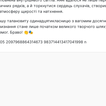
тичних рядків, а й торкнутися сердець слухачів, створ
атмосферу щирості та натхнення.
ашу талановиту одинадцятикласницю з вагомим досягн
визнання стане лише початком великого творчого шлях
емог. Браво! 👏🎭