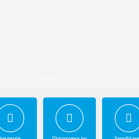
Інклюзія
Підготовка до
Запобіган