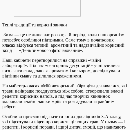
Теплі традиції та корисні звички
Зима — це не лише час розваг, а й період, коли наш організм
потребує особливої підтримки. Саме тому в початкових
класах відбувся теплий, ароматний та надзвичайно корисний
захід — «День зимового фіточаювання».
Наші кабінети перетворилися на справжні «чайні
лабораторії». Під час «сенсорних дегустацій» учні вчилися
визначати склад чаю за ароматом і кольором, досліджували
відтінки смаку та ділилися враженнями.
На майстер-класах «Мій авторський збір» діти дізнавалися, які
трави найкраще поєднуються між собою, створювали власні
рецепти корисних напоїв, а під час творчих хвилинок
малювали «чайні чашки мрії» та розгадували «трав’яні»
ребуси.
Особливо приємно відзначити юних дослідників 3-А класу,
які підготували відео про користь цілющих трав. У ньому — і
рецепти, і корисні поради, і щирі дитячі емоції, що надихають