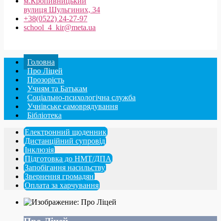
м.Кропивницький
вулиця Шульгиних, 34
+38(0522) 24-27-97
school_4_kir@meta.ua
Головна
Про Ліцей
Прозорість
Учням та Батькам
Соціально-психологічна служба
Учнівське самоврядування
Бібліотека
Електронний щоденник
Дистанційний супровід
Інклюзія
Підготовка до НМТ/ДПА
Запобігання насильству
Звернення громадян
Оплата за харчування