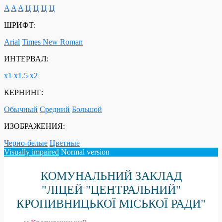
A
A
A
Ц
Ц
Ц
Ц
ШРИФТ:
Arial
Times New Roman
ИНТЕРВАЛ:
х1
х1.5
х2
КЕРНИНГ:
Обычный
Средний
Большой
ИЗОБРАЖЕНИЯ:
Черно-белые
Цветные
Visually impaired
Normal version
КОМУНАЛЬНИЙ ЗАКЛАД
"ЛІЦЕЙ "ЦЕНТРАЛЬНИЙ"
КРОПИВНИЦЬКОЇ МІСЬКОЇ РАДИ"