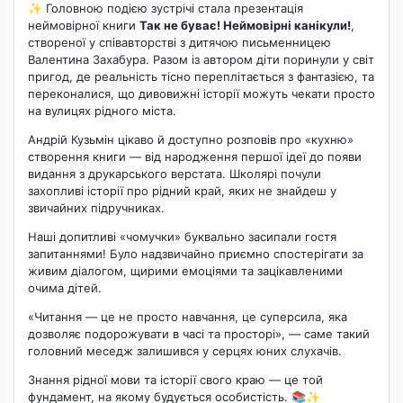
✨ Головною подією зустрічі стала презентація
неймовірної книги
Так не буває! Неймовірні канікули!
,
створеної у співавторстві з дитячою письменницею
Валентина Захабура
. Разом із автором діти поринули у світ
пригод, де реальність тісно переплітається з фантазією, та
переконалися, що дивовижні історії можуть чекати просто
на вулицях рідного міста.
Андрій Кузьмін цікаво й доступно розповів про «кухню»
створення книги — від народження першої ідеї до появи
видання з друкарського верстата. Школярі почули
захопливі історії про рідний край, яких не знайдеш у
звичайних підручниках.
Наші допитливі «чомучки» буквально засипали гостя
запитаннями! Було надзвичайно приємно спостерігати за
живим діалогом, щирими емоціями та зацікавленими
очима дітей.
«Читання — це не просто навчання, це суперсила, яка
дозволяє подорожувати в часі та просторі», — саме такий
головний меседж залишився у серцях юних слухачів.
Знання рідної мови та історії свого краю — це той
фундамент, на якому будується особистість. 📚✨