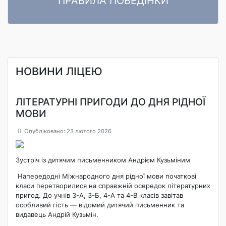
ПРАВИЛА ПОВЕДІНКИ
ПРАВИЛА ПОВЕДІНКИ ЗДОБУВАЧІВ ОСВІТИ Комунального
Читати далі
закладу «Ліцей «Центральний» Кропивницької міської ради»
НОВИНИ ЛІЦЕЮ
ЛІТЕРАТУРНІ ПРИГОДИ ДО ДНЯ РІДНОЇ
МОВИ
Опубліковано: 23 лютого 2026
Зустріч із дитячим письменником
Андрієм Кузьміним
Напередодні Міжнародного дня рідної мови початкові
класи перетворилися на справжній осередок літературних
пригод. До учнів 3-А, 3-Б, 4-А та 4-В класів завітав
особливий гість — відомий дитячий письменник та
видавець Андрій Кузьмін.