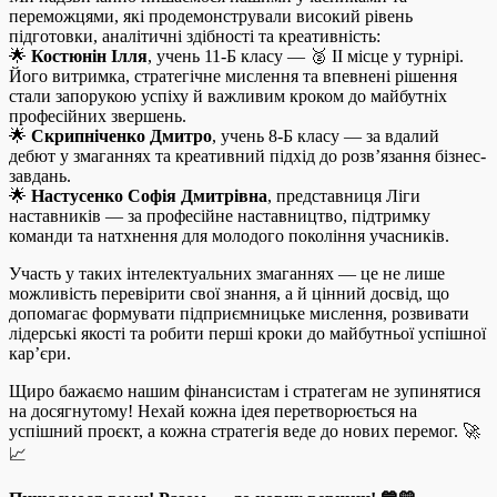
переможцями, які продемонстрували високий рівень
підготовки, аналітичні здібності та креативність:
🌟
Костюнін Ілля
, учень 11-Б класу — 🥈 ІІ місце у турнірі.
Його витримка, стратегічне мислення та впевнені рішення
стали запорукою успіху й важливим кроком до майбутніх
професійних звершень.
🌟
Скрипніченко Дмитро
, учень 8-Б класу — за вдалий
дебют у змаганнях та креативний підхід до розв’язання бізнес-
завдань.
🌟
Настусенко Софія Дмитрівна
, представниця Ліги
наставників — за професійне наставництво, підтримку
команди та натхнення для молодого покоління учасників.
Участь у таких інтелектуальних змаганнях — це не лише
можливість перевірити свої знання, а й цінний досвід, що
допомагає формувати підприємницьке мислення, розвивати
лідерські якості та робити перші кроки до майбутньої успішної
кар’єри.
Щиро бажаємо нашим фінансистам і стратегам не зупинятися
на досягнутому! Нехай кожна ідея перетворюється на
успішний проєкт, а кожна стратегія веде до нових перемог. 🚀
📈