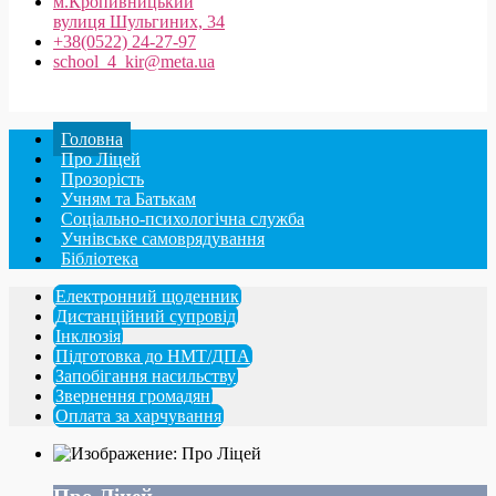
м.Кропивницький
вулиця Шульгиних, 34
+38(0522) 24-27-97
school_4_kir@meta.ua
Головна
Про Ліцей
Прозорість
Учням та Батькам
Соціально-психологічна служба
Учнівське самоврядування
Бібліотека
Електронний щоденник
Дистанційний супровід
Інклюзія
Підготовка до НМТ/ДПА
Запобігання насильству
Звернення громадян
Оплата за харчування