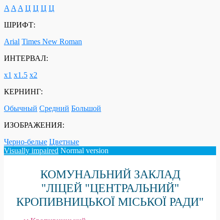
A
A
A
Ц
Ц
Ц
Ц
ШРИФТ:
Arial
Times New Roman
ИНТЕРВАЛ:
х1
х1.5
х2
КЕРНИНГ:
Обычный
Средний
Большой
ИЗОБРАЖЕНИЯ:
Черно-белые
Цветные
Visually impaired
Normal version
КОМУНАЛЬНИЙ ЗАКЛАД
"ЛІЦЕЙ "ЦЕНТРАЛЬНИЙ"
КРОПИВНИЦЬКОЇ МІСЬКОЇ РАДИ"