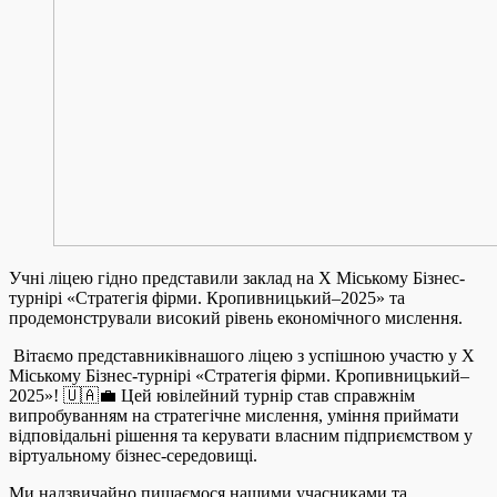
Учні ліцею гідно представили заклад на X Міському Бізнес-
турнірі «Стратегія фірми. Кропивницький–2025» та
продемонстрували високий рівень економічного мислення.
Вітаємо представниківнашого ліцею з успішною участю у X
Міському Бізнес-турнірі «Стратегія фірми. Кропивницький–
2025»! 🇺🇦💼 Цей ювілейний турнір став справжнім
випробуванням на стратегічне мислення, уміння приймати
відповідальні рішення та керувати власним підприємством у
віртуальному бізнес-середовищі.
Ми надзвичайно пишаємося нашими учасниками та