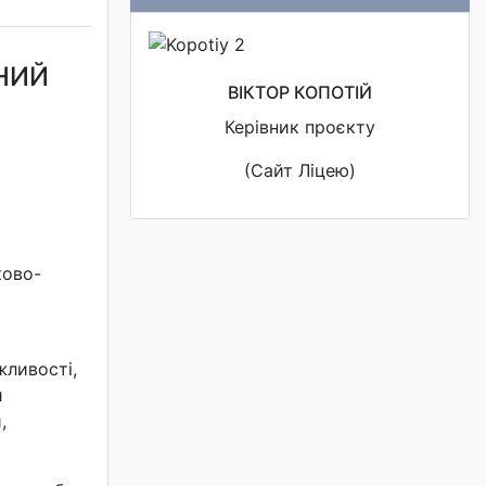
РНИЙ
ВІКТОР КОПОТІЙ
Керівник проєкту
(Сайт Ліцею)
ково-
жливості,
и
,