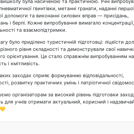
вишколу була насиченою та практичною. Учні випробув
 пневматичної гвинтівки, метанні гранати, наданні першо
ї допомоги та виконанні силових вправ — присідань,
ань і берпі. Кожне випробування вимагало концентрації
льності та взаємопідтримки.
агу було приділено туристичній підготовці: ліцеїсти до
різного рівня складності та демонстрували свої навички
го орієнтування. Це стало справжнім випробуванням на
ть і кмітливість.
таких заходах сприяє формуванню відповідальності,
сті, розвитку практичних умінь і патріотичної свідомос
ємо організаторам за високий рівень підготовки заход
ь для учнів отримати актуальний, корисний і надзвича
💛