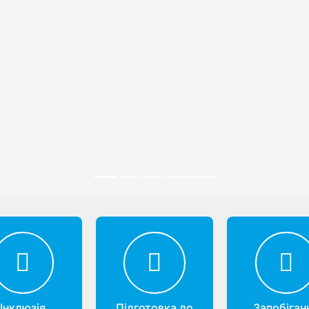
Інклюзія
Підготовка до
Запобіган