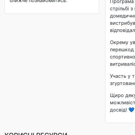
ближче познайомитись.
Програма 
стрільбі з
домедично
вистрибув
відповіда
Окрему ув
перешкод 
спортивно
витриваліс
Участь у 
згуртовано
Щиро дяку
можливіст
досвід! 