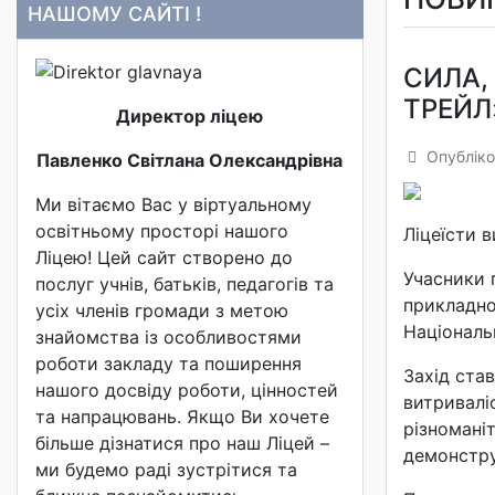
НАШОМУ САЙТІ !
СИЛА,
ТРЕЙЛ
Директор ліцею
Опубліко
Павленко Світлана Олександрівна
Ми вітаємо Вас у віртуальному
освітньому просторі нашого
Ліцеїсти 
Ліцею! Цей сайт створено до
Учасники 
послуг учнів, батьків, педагогів та
прикладно
усіх членів громади з метою
Національн
знайомства із особливостями
роботи закладу та поширення
Захід ста
нашого досвіду роботи, цінностей
витривалі
та напрацювань. Якщо Ви хочете
різномані
більше дізнатися про наш Ліцей –
демонстру
ми будемо раді зустрітися та