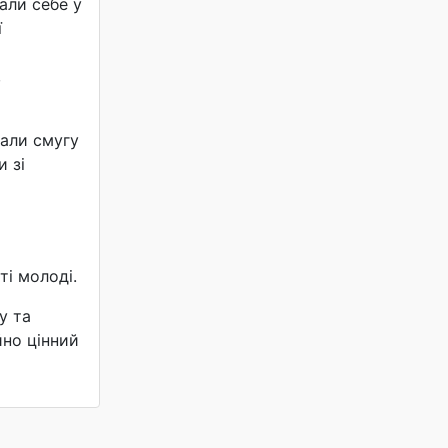
али себе у
ї
,
лали смугу
 зі
ті молоді.
у та
йно цінний