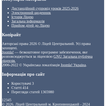
Дистанційний супровід уроків 2025-2026
Электронний щоденник
Історія Ліцею
Загальна інформація
Прийом дітей до Ліцею
Копірайт
Авторські права 2026 © Ліцей Центральний. Усі права
захищені.
Joomla!
— безкоштовне програмне забезпечення, яке
розповсюджується за ліцензією
GNU Загальна публічна
ліцензія.
2006-2022 © Українська локалізація
Joomla! Україна
.
Інформація про сайт
Користувачі
3
Статті
414
Перегляди статей
1365980
12345
© 2026. Ліцей Центральний м. Кропивницький - 2024