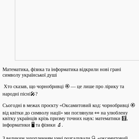
Математика, фізика та інформатика відкрили нові грані
символу української душі
Хто сказав, що чорнобривці 🏵️ — це лише про лірику та
народні пісні🎤?
Сьогодні в межах проєкту «Оксамитовий код: чорнобривці 🏵️
від квітки до символу нації» ми поглянули 👀 на улюблену
квітку українців крізь призму точних наук: математики 🧮,
інформатики 🖥️ та фізики 🔬.
З великим захопленням учні розгадували 🔍 «оксамитовий