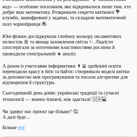
код» — особливе посилання, яке відкривалося лише тим, хто
добре знає математику. Розкривали секрети квіткової 💐
клумби, зашифровані у задачах, та складали математичний
пазл чорнобривця 🏵️.
Юні фізики досліджували глибину кольору оксамитових
пелюсток 🌼 та явища заломлення світла ✨. Ліцеїсти
спостерігали за оптичними властивостями рослини й
проводили спектральний ☀️ аналіз.
А разом із учителями інформатики 👨‍💻 здобувачі освіти
переводили красу в біти та байти: створювали моделі квітки
за допомогою мов програмування та писали алгоритми для
відтворення її структури.
Сьогоднішній день довів: українські традиції та сучасні
технології — значно ближчі, ніж здається! 🇺🇦💻
Чи здивує нас проєкт ще більше? 🤔
А далі буде…
Більше
тут