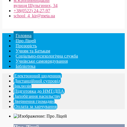
м.Кропивницький
вулиця Шульгиних, 34
+38(0522) 24-27-97
school_4_kir@meta.ua
Головна
Про Ліцей
Прозорість
Учням та Батькам
Соціально-психологічна служба
Учнівське самоврядування
Бібліотека
Електронний щоденник
Дистанційний супровід
Інклюзія
Підготовка до НМТ/ДПА
Запобігання насильству
Звернення громадян
Оплата за харчування