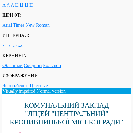
A
A
A
Ц
Ц
Ц
Ц
ШРИФТ:
Arial
Times New Roman
ИНТЕРВАЛ:
х1
х1.5
х2
КЕРНИНГ:
Обычный
Средний
Большой
ИЗОБРАЖЕНИЯ:
Черно-белые
Цветные
Visually impaired
Normal version
КОМУНАЛЬНИЙ ЗАКЛАД
"ЛІЦЕЙ "ЦЕНТРАЛЬНИЙ"
КРОПИВНИЦЬКОЇ МІСЬКОЇ РАДИ"