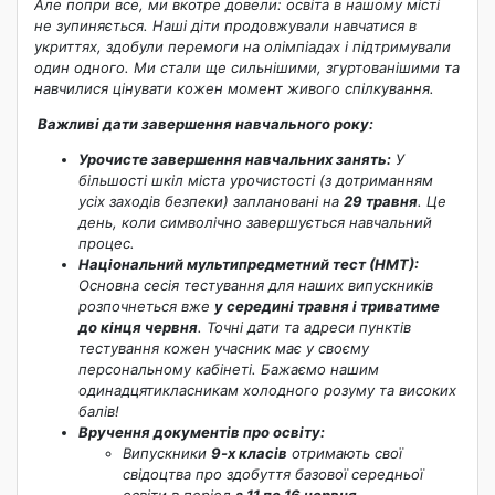
Але попри все, ми вкотре довели: освіта в нашому місті
не зупиняється. Наші діти продовжували навчатися в
укриттях, здобули перемоги на олімпіадах і підтримували
один одного. Ми стали ще сильнішими, згуртованішими та
навчилися цінувати кожен момент живого спілкування.
Важливі дати завершення навчального року:
Урочисте завершення навчальних занять:
У
більшості шкіл міста урочистості (з дотриманням
усіх заходів безпеки) заплановані на
29 травня
. Це
день, коли символічно завершується навчальний
процес.
Національний мультипредметний тест (НМТ):
Основна сесія тестування для наших випускників
розпочнеться вже
у середині травня і триватиме
до кінця червня
. Точні дати та адреси пунктів
тестування кожен учасник має у своєму
персональному кабінеті. Бажаємо нашим
одинадцятикласникам холодного розуму та високих
балів!
Вручення документів про освіту:
Випускники
9-х класів
отримають свої
свідоцтва про здобуття базової середньої
освіти в період
з 11 по 16 червня.