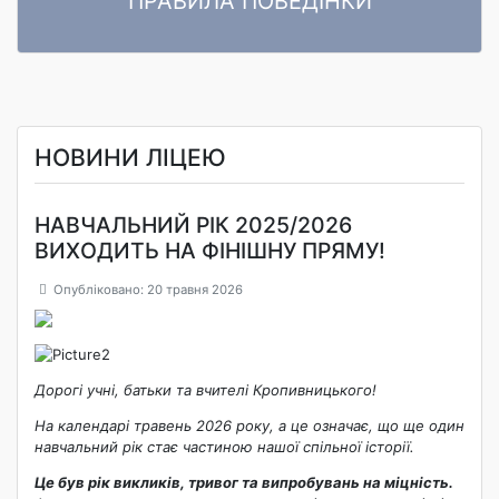
ПРАВИЛА ПОВЕДІНКИ
ПРАВИЛА ПОВЕДІНКИ ЗДОБУВАЧІВ ОСВІТИ Комунального
Читати далі
закладу «Ліцей «Центральний» Кропивницької міської ради»
НОВИНИ ЛІЦЕЮ
НАВЧАЛЬНИЙ РІК 2025/2026
ВИХОДИТЬ НА ФІНІШНУ ПРЯМУ!
Опубліковано: 20 травня 2026
Дорогі учні, батьки та вчителі Кропивницького!
На календарі травень 2026 року, а це означає, що ще один
навчальний рік стає частиною нашої спільної історії.
Це був рік викликів, тривог та випробувань на міцність.