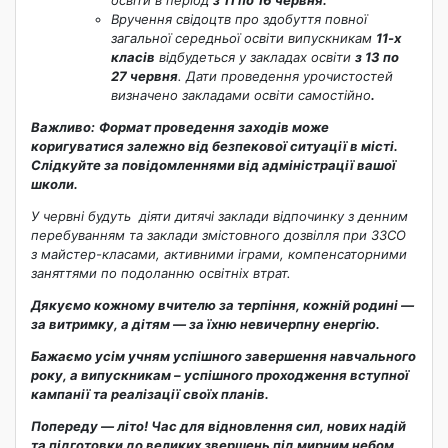
Вручення свідоцтв про здобуття повної
загальної середньої освіти випускникам
11-х
класів
відбудеться у закладах освіти
з 13 по
27 червня
. Дати проведення урочистостей
визначено закладами освіти самостійно
.
Важливо:
Формат проведення заходів може
коригуватися залежно від безпекової ситуації в місті.
Слідкуйте за повідомленнями від адміністрації вашої
школи.
У червні будуть діяти дитячі заклади відпочинку з денним
перебуванням та заклади змістовного дозвілля при ЗЗСО
з майстер-класами, активними іграми, компенсаторними
заняттями по подоланню освітніх втрат.
Дякуємо кожному вчителю за терпіння, кожній родині —
за витримку, а дітям — за їхню невичерпну енергію.
Бажаємо усім учням успішного завершення навчального
року, а випускникам – успішного проходження вступної
кампанії та реалізації своїх планів.
Попереду — літо! Час для відновлення сил, нових надій
та підготовки до великих звершень під мирним небом