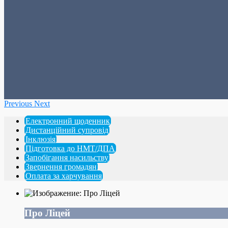
Previous
Next
Електронний щоденник
Дистанційний супровід
Інклюзія
Підготовка до НМТ/ДПА
Запобігання насильству
Звернення громадян
Оплата за харчування
Про Ліцей