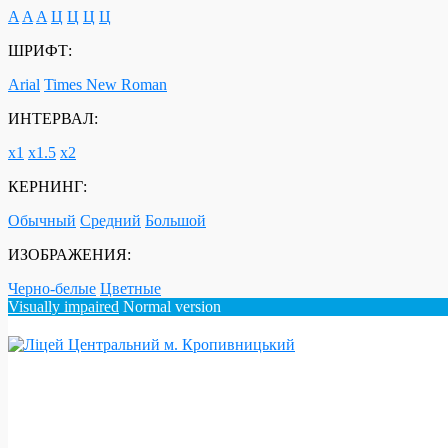
A
A
A
Ц
Ц
Ц
Ц
ШРИФТ:
Arial
Times New Roman
ИНТЕРВАЛ:
х1
х1.5
х2
КЕРНИНГ:
Обычный
Средний
Большой
ИЗОБРАЖЕНИЯ:
Черно-белые
Цветные
Visually impaired
Normal version