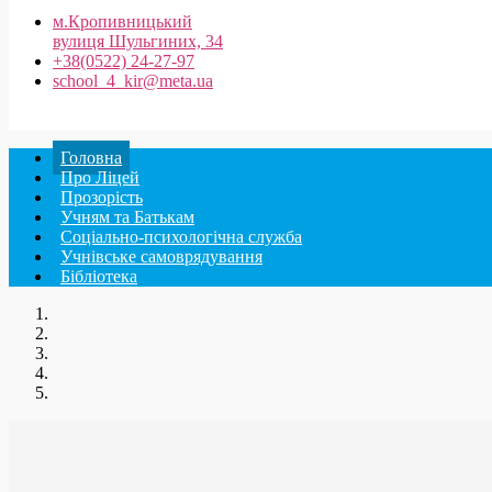
м.Кропивницький
вулиця Шульгиних, 34
+38(0522) 24-27-97
school_4_kir@meta.ua
Головна
Про Ліцей
Прозорість
Учням та Батькам
Соціально-психологічна служба
Учнівське самоврядування
Бібліотека