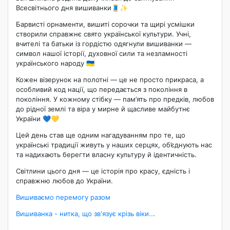
Всесвітнього дня вишиванки🧵✨
Барвисті орнаменти, вишиті сорочки та щирі усмішки
створили справжнє свято української культури. Учні,
вчителі та батьки із гордістю одягнули вишиванки —
символ нашої історії, духовної сили та незламності
українського народу 🇺🇦
Кожен візерунок на полотні — це не просто прикраса, а
особливий код нації, що передається з покоління в
покоління. У кожному стібку — пам’ять про предків, любов
до рідної землі та віра у мирне й щасливе майбутнє
України 💙💛
Цей день став ще одним нагадуванням про те, що
українські традиції живуть у наших серцях, об’єднують нас
та надихають берегти власну культуру й ідентичність.
Світлини цього дня — це історія про красу, єдність і
справжню любов до України.
Вишиваємо перемогу разом
Вишиванка - нитка, що зв'язує крізь віки..
.