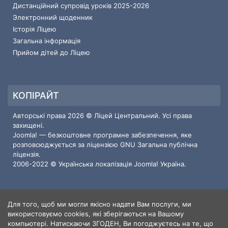
Дистанційний супровід уроків 2025-2026
Электронний щоденник
Історія Ліцею
Загальна інформація
Прийом дітей до Ліцею
КОПІРАЙТ
Авторські права 2026 © Ліцей Центральний. Усі права
захищені.
Joomla!
— безкоштовне програмне забезпечення, яке
розповсюджується за ліцензією
GNU Загальна публічна
ліцензія.
2006-2022 © Українська локалізація
Joomla! Україна
.
Для того, щоб ми могли якісно надати Вам послуги, ми
ІНФОРМАЦІЯ ПРО САЙТ
використовуємо cookies, які зберігаються на Вашому
компьютері. Натискаючи ЗГОДЕН, Ви погоджуєтесь на те, що
Користувачі
3