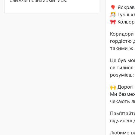
ближче познайомитись.
🎈 Яскрав
🎊 Гучні х
🎀 Кольоро
Коридори 
гордістю д
такими ж
Це був мо
світилися 
розумієш:
🙌 Дорогі
Ми безмеж
чекають л
Пам’ятайте
відчинені 
Любимо ва