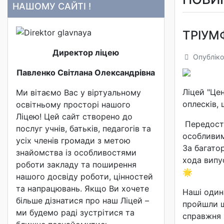
НАШОМУ САЙТІ !
ТРІУМ
Директор ліцею
Опубліко
Павленко Світлана Олександрівна
Ліцей "Це
Ми вітаємо Вас у віртуальному
оплесків,
освітньому просторі нашого
Ліцею! Цей сайт створено до
Передоста
послуг учнів, батьків, педагогів та
особливим
усіх членів громади з метою
За багато
знайомства із особливостями
хода випу
роботи закладу та поширення
🌟
нашого досвіду роботи, цінностей
та напрацювань. Якщо Ви хочете
Наші один
більше дізнатися про наш Ліцей –
пройшли ш
ми будемо раді зустрітися та
справжня 