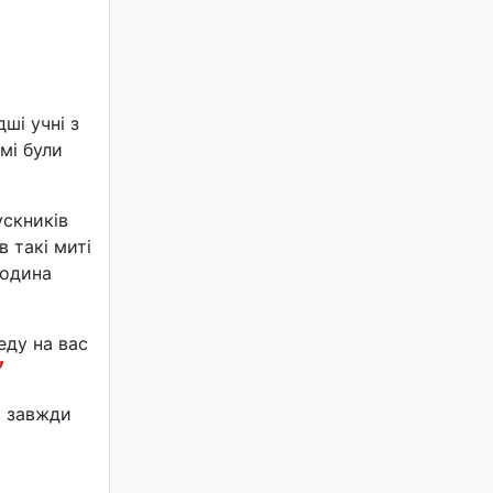
ші учні з
мі були
ускників
 такі миті
родина
ду на вас

ю завжди