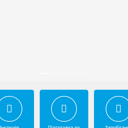
Інклюзія
Підготовка до
Запобіган