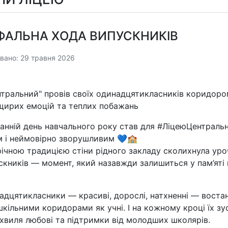
ФАЛЬНА ХОДА ВИПУСКНИКІВ
вано: 29 травня 2026
нтральний" провів своїх одинадцятикласників коридоро
 щирих емоцій та теплих побажань
нній день навчального року став для #ЛіцеюЦентраль
 і неймовірно зворушливим 💙🏫
річною традицією стіни рідного закладу сколихнула ур
скників — момент, який назавжди залишиться у пам’яті
адцятикласники — красиві, дорослі, натхненні — воста
кільними коридорами як учні. І на кожному кроці їх зу
хвиля любові та підтримки від молодших школярів.