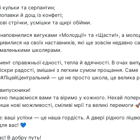
і кульки та серпантин;
лопавки й дощ із конфеті;
ві стрічки, усмішки та щирі обійми.
наповнилися вигуками «Молодці!» та «Щасти!», а молод
ивилися на своїх наставників, які ще зовсім недавно са
 маленькими школярами.
мент справжньої єдності, тепла й вдячності. В очах вип
іскри радості, змішані з легким сумом прощання. Саме в
 #ЛіцейЦентральний — це не просто школа, це велика 
 випускники!
но пишаємося вами та віримо у кожного. Нехай попере
ише нові можливості, сміливі мрії та великі перемоги 
: ваші успіхи — це наша гордість. А двері рідного ліце
для вас! 💙
с! В добру путь!