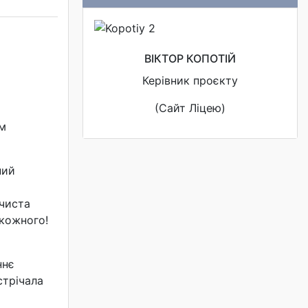
ВІКТОР КОПОТІЙ
Керівник проєкту
(Сайт Ліцею)
м
ний
очиста
 кожного!
ннє
стрічала