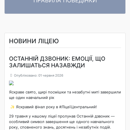
ПРАВИЛА ПОВЕДІНКИ
ПРАВИЛА ПОВЕДІНКИ ЗДОБУВАЧІВ ОСВІТИ Комунального
Читати далі
закладу «Ліцей «Центральний» Кропивницької міської ради»
НОВИНИ ЛІЦЕЮ
ОСТАННІЙ ДЗВОНИК: ЕМОЦІЇ, ЩО
ЗАЛИШАТЬСЯ НАЗАВЖДИ
Опубліковано: 01 червня 2026
Яскраве свято, щирі посмішки та незабутні миті завершили
ще один навчальний рік
✨ Яскравий фінал року в #ЛіцеїЦентральний!
29 травня у нашому ліцеї пролунав Останній дзвоник —
особливий символ завершення ще одного навчального
року, сповненого знань, досягнень і незабутніх подій.