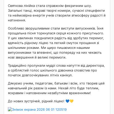
Святкова лінійка стала справжнім феєричним шоу.
Запальні танці, яскраві творчі номери, сучасні спецефекти
та неймовірна енергія учнів створили атмосферу радості й
натхнення.
Особливо зворушливими стали виступи випускників. Їхня
прощальна пісня торкнулася серця кожного присутнього.
У цих хвилинах поєдналися радість від здобутих перемог,
вдячність рідному ліцею та легкий смуток прощання зі
шкільними роками. Ми щиро пишаємося нашими
випускниками та впевнені, що попереду на них чекають
нові звершення й великі перемоги.
Традиційно пролунали мудрі слова напуття від директора,
а сріблястий голос шкільного дзвоника сповістив про
початок довгоочікуваних літніх канікул.
Дякуємо учням, педагогам, батькам і всім, хто творив цей
навчальний рік разом із нами. Нехай літо буде теплим,
яскравим і наповненим незабутніми враженнями!
До нових зустрічей, рідний ліцею! 💙💛