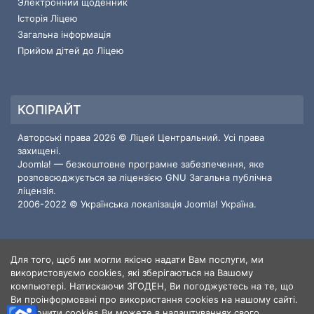
Электронний щоденник
Історія Ліцею
Загальна інформація
Прийом дітей до Ліцею
КОПІРАЙТ
Авторські права 2026 © Ліцей Центральний. Усі права
захищені.
Joomla!
— безкоштовне програмне забезпечення, яке
розповсюджується за ліцензією
GNU Загальна публічна
ліцензія.
2006-2022 © Українська локалізація
Joomla! Україна
.
Для того, щоб ми могли якісно надати Вам послуги, ми
ІНФОРМАЦІЯ ПРО САЙТ
використовуємо cookies, які зберігаються на Вашому
компьютері. Натискаючи ЗГОДЕН, Ви погоджуєтесь на те, що
Користувачі
3
Ви проінформовані про використання cookies на нашому сайті.
Статті
414
Відключити cookies Ви можете в налаштуваннях свого