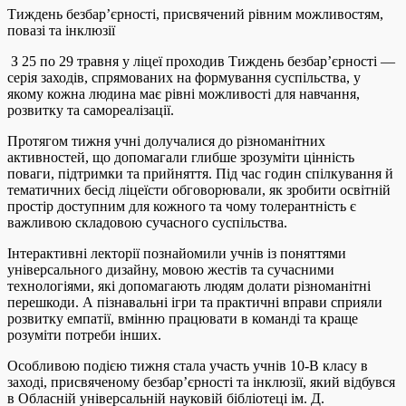
Тиждень безбар’єрності, присвячений рівним можливостям,
повазі та інклюзії
З 25 по 29 травня у ліцеї проходив Тиждень безбар’єрності —
серія заходів, спрямованих на формування суспільства, у
якому кожна людина має рівні можливості для навчання,
розвитку та самореалізації.
Протягом тижня учні долучалися до різноманітних
активностей, що допомагали глибше зрозуміти цінність
поваги, підтримки та прийняття. Під час годин спілкування й
тематичних бесід ліцеїсти обговорювали, як зробити освітній
простір доступним для кожного та чому толерантність є
важливою складовою сучасного суспільства.
Інтерактивні лекторії познайомили учнів із поняттями
універсального дизайну, мовою жестів та сучасними
технологіями, які допомагають людям долати різноманітні
перешкоди. А пізнавальні ігри та практичні вправи сприяли
розвитку емпатії, вмінню працювати в команді та краще
розуміти потреби інших.
Особливою подією тижня стала участь учнів 10-В класу в
заході, присвяченому безбар’єрності та інклюзії, який відбувся
в Обласній універсальній науковій бібліотеці ім. Д.