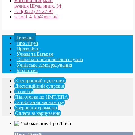
м.Кропивницький
вулиця Шульгиних, 34
+38(0522) 24-27-97
school_4_kir@meta.ua
Головна
Про Ліцей
Прозорість
Учням та Батькам
Соціально-психологічна служба
Учнівське самоврядування
Бібліотека
Електронний щоденник
Дистанційний супровід
Інклюзія
Підготовка до НМТ/ДПА
Запобігання насильству
Звернення громадян
Оплата за харчування