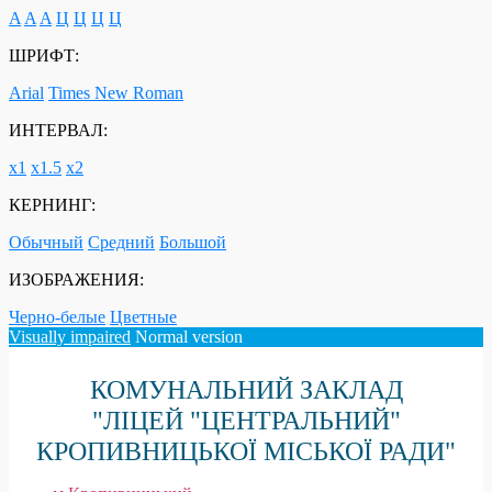
A
A
A
Ц
Ц
Ц
Ц
ШРИФТ:
Arial
Times New Roman
ИНТЕРВАЛ:
х1
х1.5
х2
КЕРНИНГ:
Обычный
Средний
Большой
ИЗОБРАЖЕНИЯ:
Черно-белые
Цветные
Visually impaired
Normal version
КОМУНАЛЬНИЙ ЗАКЛАД
"ЛІЦЕЙ "ЦЕНТРАЛЬНИЙ"
КРОПИВНИЦЬКОЇ МІСЬКОЇ РАДИ"