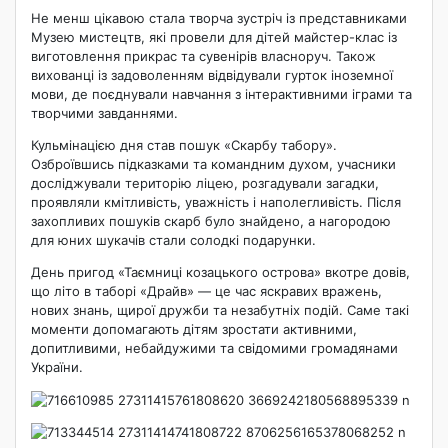
Не менш цікавою стала творча зустріч із представниками
Музею мистецтв, які провели для дітей майстер-клас із
виготовлення прикрас та сувенірів власноруч. Також
вихованці із задоволенням відвідували гурток іноземної
мови, де поєднували навчання з інтерактивними іграми та
творчими завданнями.
Кульмінацією дня став пошук «Скарбу табору».
Озброївшись підказками та командним духом, учасники
досліджували територію ліцею, розгадували загадки,
проявляли кмітливість, уважність і наполегливість. Після
захопливих пошуків скарб було знайдено, а нагородою
для юних шукачів стали солодкі подарунки.
День пригод «Таємниці козацького острова» вкотре довів,
що літо в таборі «Драйв» — це час яскравих вражень,
нових знань, щирої дружби та незабутніх подій. Саме такі
моменти допомагають дітям зростати активними,
допитливими, небайдужими та свідомими громадянами
України.