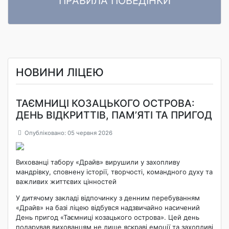
ПРАВИЛА ПОВЕДІНКИ
ПРАВИЛА ПОВЕДІНКИ ЗДОБУВАЧІВ ОСВІТИ Комунального
Читати далі
закладу «Ліцей «Центральний» Кропивницької міської ради»
НОВИНИ ЛІЦЕЮ
ТАЄМНИЦІ КОЗАЦЬКОГО ОСТРОВА:
ДЕНЬ ВІДКРИТТІВ, ПАМ’ЯТІ ТА ПРИГОД
Опубліковано: 05 червня 2026
Вихованці табору «Драйв» вирушили у захопливу
мандрівку, сповнену історії, творчості, командного духу та
важливих життєвих цінностей
У дитячому закладі відпочинку з денним перебуванням
«Драйв» на базі ліцею відбувся надзвичайно насичений
День пригод «Таємниці козацького острова». Цей день
подарував вихованцям не лише яскраві емоції та захопливі