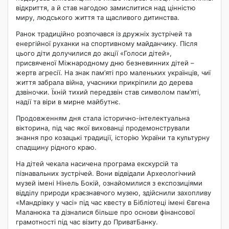
відкриття, а й став нагодою замислитися над цінністю
миру, людського життя та щасливого дитинства.
Ранок традиційно розпочався із дружніх зустрічей та
енергійної руханки на спортивному майданчику. Після
цього діти долучилися до акції «Голоси дітей»,
присвяченої Міжнародному дню безневинних дітей –
жертв агресії. На знак пам’яті про маленьких українців, чиї
життя забрала війна, учасники прикріпили до дерева
дзвіночки. Їхній тихий передзвін став символом пам’яті,
надії та віри в мирне майбутнє.
Продовженням дня стала історично-інтелектуальна
вікторина, під час якої вихованці продемонстрували
знання про козацькі традиції, історію України та культурну
спадщину рідного краю.
На дітей чекала насичена програма екскурсій та
пізнавальних зустрічей. Вони відвідали Археологічний
музей імені Нінель Бокій, ознайомилися з експозиціями
відділу природи краєзнавчого музею, здійснили захопливу
«Мандрівку у часі» під час квесту в Бібліотеці імені Євгена
Маланюка та дізналися більше про основи фінансової
грамотності під час візиту до ПриватБанку.