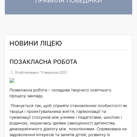
ПРАВИЛА ПОВЕДІНКИ
ПРАВИЛА ПОВЕДІНКИ ЗДОБУВАЧІВ ОСВІТИ Комунального
Читати далі
закладу «Ліцей «Центральний» Кропивницької міської ради»
НОВИНИ ЛІЦЕЮ
ПОЗАКЛАСНА РОБОТА
Опубліковано: 11 вересня 2021
Позакласна робота – складова творчого освітнього
процесу закладу.
Планується так, щоб сприяти становленню особистості як
творця і проектувальника життя, гармонізації та
гуманізації стосунків між учнями і педагогами, школою і
родиною, керуючись ідеями самоцінності дитинства,
демократичного діалогу між поколіннями. Спрямована на
задоволення інтересів та запитів дітей, розвитку їх