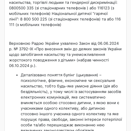
насильства, торгівлі людьми та гендерної дискримінації:
0800500 335 (зі стаціонарних телефонів ) або 116123 (з
мобільних телефонів) Національної дитячої “гарячої
лінії”: 8 800 500 225 (зі стаціонарних телефонів) та або 116
111 (з мобільних телефонів)
Верховною Радою України ухвалено Закон від 06.06.2024
р. № 3792-IX «Про внесення змін до деяких законів України
щодо запобігання насильству та унеможливлення
жорстокого поводження з дітьми» (набрав чинності
06.10.2024 р.).
Деталізовано поняття булінг (цькування) –
психологічне, фізичне, економічне чи сексуальне
насильство, тобто будь-яке умисне діяння (дія або
бездіяльність), у тому числі із застосуванням засобів
електронних комунікацій, яке систематично
вчиняється особою стосовно дитини, з якою вони є
учасниками одного колективу, або дитиною
стосовно іншого учасника одного колективу та яке
порушує права, свободи, законні інтереси потерпілої
особи та/або перешкоджає виконанню нею
визначених законодавством обов’язків.