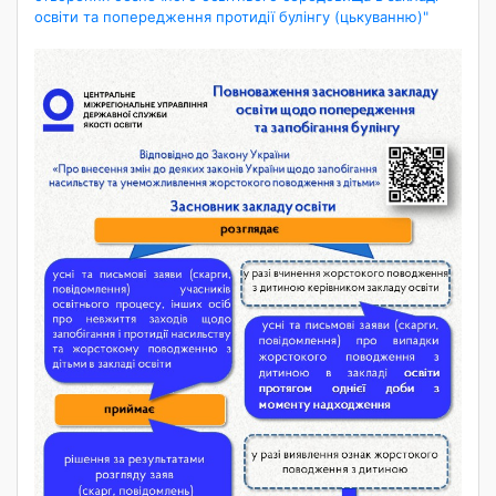
освіти та попередження протидії булінгу (цькуванню)"