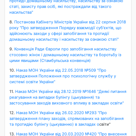
протидії домашньому насильству, насильству за ознакою
статі, захисту прав осіб, які постраждали від такого
насильства"
8.
Постанова Кабінету Міністрів України від 22 серпня 2018
року "Про затвердження Порядку взаємодії суб'єктів, що
здійснюють заходи у сфері запобігання та протидії
домашньому насильству і насильству за ознакою статі"
9.
Конвенція Ради Європи про запобігання насильству
стосовно жінок і домашньому насильству та боротьбу із
цими явищами (Стамбульська конвенція)
10.
Наказ МОН України від 22.05.2018 №509 "Про
затвердження Положення про психологічну службу у
системі освіти України"
11.
Наказ МОН України від 28.12.2019 №1646 "Деякі питання
реагування на випадки булінгу (цькування) та
застосування заходів виховного впливу в закладах освіти"
12.
Наказ МОН України від 26.02.2020 №293 "Про
затвердження плану заходів, спрямованих на запобігання
та протидію булінгу (цькуванню) в закладах о
світи"
13.
Наказ МОН України від 20.03.2020 №420 "Про внесення