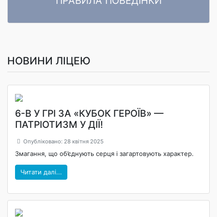
ПРАВИЛА ПОВЕДІНКИ
ПРАВИЛА ПОВЕДІНКИ ЗДОБУВАЧІВ ОСВІТИ Комунального
Читати далі
закладу «Ліцей «Центральний» Кропивницької міської ради»
НОВИНИ ЛІЦЕЮ
6-В У ГРІ ЗА «КУБОК ГЕРОЇВ» —
ПАТРІОТИЗМ У ДІЇ!
Опубліковано: 28 квітня 2025
Змагання, що об’єднують серця і загартовують характер.
Читати далі...