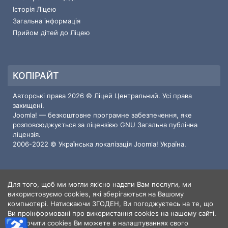
Історія Ліцею
Загальна інформація
Прийом дітей до Ліцею
КОПІРАЙТ
Авторські права 2026 © Ліцей Центральний. Усі права
захищені.
Joomla!
— безкоштовне програмне забезпечення, яке
розповсюджується за ліцензією
GNU Загальна публічна
ліцензія.
2006-2022 © Українська локалізація
Joomla! Україна
.
Для того, щоб ми могли якісно надати Вам послуги, ми
ІНФОРМАЦІЯ ПРО САЙТ
використовуємо cookies, які зберігаються на Вашому
компьютері. Натискаючи ЗГОДЕН, Ви погоджуєтесь на те, що
Користувачі
3
Ви проінформовані про використання cookies на нашому сайті.
Статті
414
Відключити cookies Ви можете в налаштуваннях свого