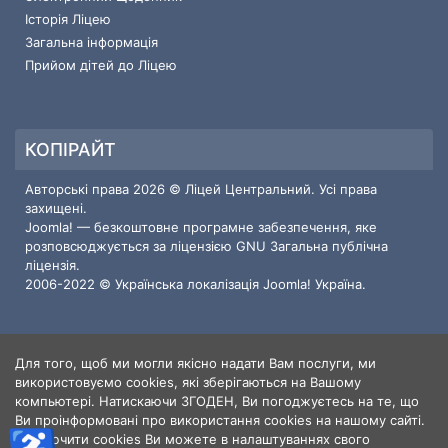
Історія Ліцею
Загальна інформація
Прийом дітей до Ліцею
КОПІРАЙТ
Авторські права 2026 © Ліцей Центральний. Усі права
захищені.
Joomla!
— безкоштовне програмне забезпечення, яке
розповсюджується за ліцензією
GNU Загальна публічна
ліцензія.
2006-2022 © Українська локалізація
Joomla! Україна
.
Для того, щоб ми могли якісно надати Вам послуги, ми
ІНФОРМАЦІЯ ПРО САЙТ
використовуємо cookies, які зберігаються на Вашому
компьютері. Натискаючи ЗГОДЕН, Ви погоджуєтесь на те, що
Користувачі
3
Ви проінформовані про використання cookies на нашому сайті.
Статті
414
Відключити cookies Ви можете в налаштуваннях свого