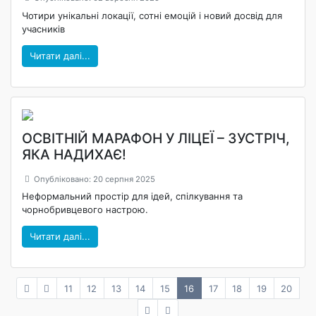
Чотири унікальні локації, сотні емоцій і новий досвід для
учасників
Читати далі...
ОСВІТНІЙ МАРАФОН У ЛІЦЕЇ – ЗУСТРІЧ,
ЯКА НАДИХАЄ!
Опубліковано: 20 серпня 2025
Неформальний простір для ідей, спілкування та
чорнобривцевого настрою.
Читати далі...
11
12
13
14
15
16
17
18
19
20