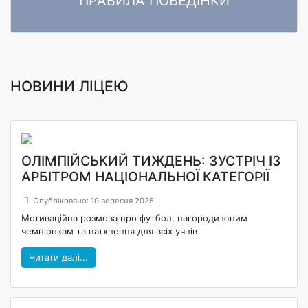
ПРАВИЛА ПОВЕДІНКИ
ПРАВИЛА ПОВЕДІНКИ ЗДОБУВАЧІВ ОСВІТИ Комунального
Читати далі
закладу «Ліцей «Центральний» Кропивницької міської ради»
НОВИНИ ЛІЦЕЮ
ОЛІМПІЙСЬКИЙ ТИЖДЕНЬ: ЗУСТРІЧ ІЗ
АРБІТРОМ НАЦІОНАЛЬНОЇ КАТЕГОРІЇ
Опубліковано: 10 вересня 2025
Мотиваційна розмова про футбол, нагороди юним
чемпіонкам та натхнення для всіх учнів
Читати далі...