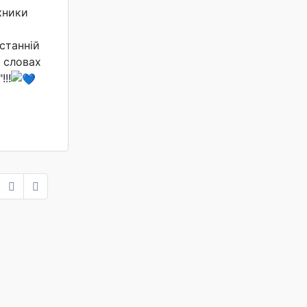
кники
станній
 словах
!!