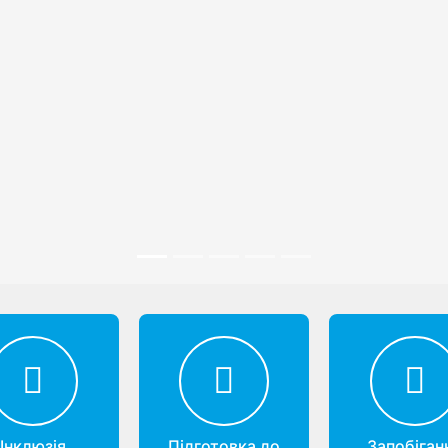
Інклюзія
Підготовка до
Запобіган