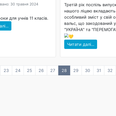
вано: 30 травня 2024
Третій рік поспіль випус
нашого ліцею вкладають
особливий зміст у свій о
оки для учнів 11 класів.
вальс, що закодований у
лі...
"УКРАЇНА" та "ПЕРЕМОГА"!
Читати далі...
23
24
25
26
27
28
29
30
31
32