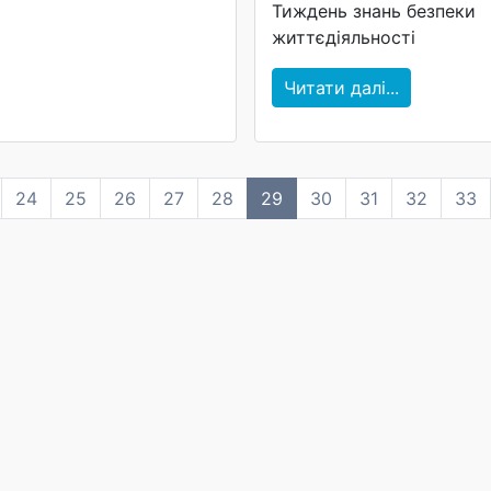
Тиждень знань безпеки
життєдіяльності
Читати далі...
24
25
26
27
28
29
30
31
32
33