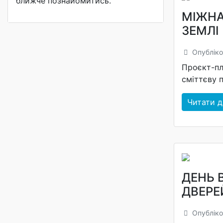
ближче познайомитись.
МІЖНА
ЗЕМЛІ
Опубліко
Проєкт-пл
сміттєву п
Читати да
ДЕНЬ 
ДВЕРЕ
Опубліко