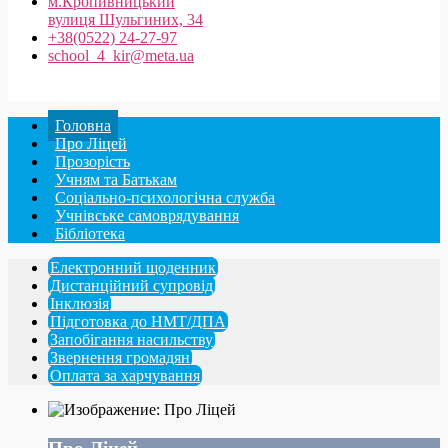
м.Кропивницький
вулиця Шульгиних, 34
+38(0522) 24-27-97
school_4_kir@meta.ua
Головна
Про Ліцей
Прозорість
Учням та Батькам
Соціально-психологічна служба
Учнівське самоврядування
Бібліотека
Електронний щоденник
Дистанційний супровід
Інклюзія
Підготовка до НМТ/ДПА
Запобігання насильству
Звернення громадян
Оплата за харчування