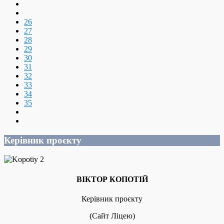
26
27
28
29
30
31
32
33
34
35
Керівник проєкту
ВІКТОР КОПОТІЙ
Керівник проєкту
(Сайт Ліцею)