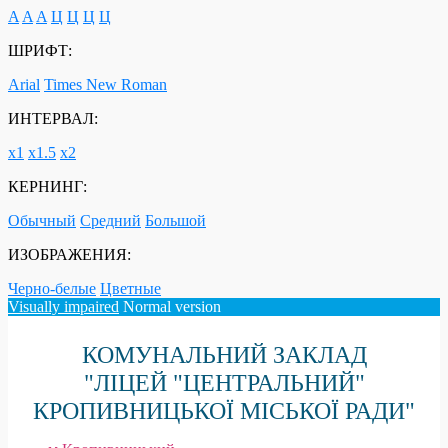
A
A
A
Ц
Ц
Ц
Ц
ШРИФТ:
Arial
Times New Roman
ИНТЕРВАЛ:
х1
х1.5
х2
КЕРНИНГ:
Обычный
Средний
Большой
ИЗОБРАЖЕНИЯ:
Черно-белые
Цветные
Visually impaired
Normal version
КОМУНАЛЬНИЙ ЗАКЛАД
"ЛІЦЕЙ "ЦЕНТРАЛЬНИЙ"
КРОПИВНИЦЬКОЇ МІСЬКОЇ РАДИ"