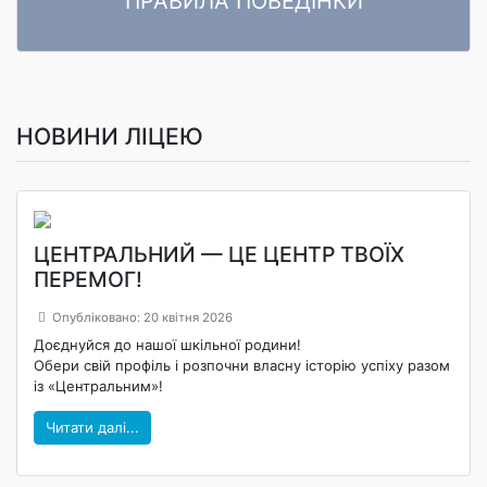
ПРАВИЛА ПОВЕДІНКИ
ПРАВИЛА ПОВЕДІНКИ ЗДОБУВАЧІВ ОСВІТИ Комунального
Читати далі
закладу «Ліцей «Центральний» Кропивницької міської ради»
НОВИНИ ЛІЦЕЮ
ЦЕНТРАЛЬНИЙ — ЦЕ ЦЕНТР ТВОЇХ
ПЕРЕМОГ!
Опубліковано: 20 квітня 2026
Доєднуйся до нашої шкільної родини!
Обери свій профіль і розпочни власну історію успіху разом
із «Центральним»!
Читати далі...