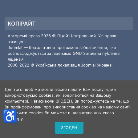
КОПІРАЙТ
Авторські права 2026 © Ліцей Центральний. Усі права
захищені.
Joomla!
— безкоштовне програмне забезпечення, яке
розповсюджується за ліцензією
GNU Загальна публічна
ліцензія.
2006-2022 © Українська локалізація
Joomla! Україна
.
Для того, щоб ми могли якісно надати Вам послуги, ми
ІНФОРМАЦІЯ ПРО САЙТ
використовуємо cookies, які зберігаються на Вашому
компьютері. Натискаючи ЗГОДЕН, Ви погоджуєтесь на те, що
Користувачі
3
Ви проінформовані про використання cookies на нашому сайті.
Статті
♿
414
Відключити cookies Ви можете в налаштуваннях свого
Перегляди статей
1366056
браузеру.
ЗГОДЕН
© 2026. Ліцей Центральний м. Кропивницький - 2024