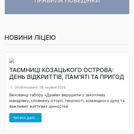
ПРАВИЛА ПОВЕДІНКИ
ПРАВИЛА ПОВЕДІНКИ ЗДОБУВАЧІВ ОСВІТИ Комунального
Читати далі
закладу «Ліцей «Центральний» Кропивницької міської ради»
НОВИНИ ЛІЦЕЮ
ТАЄМНИЦІ КОЗАЦЬКОГО ОСТРОВА:
ДЕНЬ ВІДКРИТТІВ, ПАМ’ЯТІ ТА ПРИГОД
Опубліковано: 05 червня 2026
Вихованці табору «Драйв» вирушили у захопливу
мандрівку, сповнену історії, творчості, командного духу та
важливих життєвих цінностей
Читати далі...