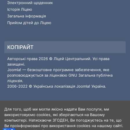
Электронний щоденник
Історія Ліцею
Загальна інформація
Прийом дітей до Ліцею
КОПІРАЙТ
Авторські права 2026 © Ліцей Центральний. Усі права
захищені.
Joomla!
— безкоштовне програмне забезпечення, яке
розповсюджується за ліцензією
GNU Загальна публічна
ліцензія.
2006-2022 © Українська локалізація
Joomla! Україна
.
Для того, щоб ми могли якісно надати Вам послуги, ми
ІНФОРМАЦІЯ ПРО САЙТ
використовуємо cookies, які зберігаються на Вашому
компьютері. Натискаючи ЗГОДЕН, Ви погоджуєтесь на те, що
Користувачі
3
Ви проінформовані про використання cookies на нашому сайті.
Статті
414