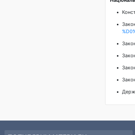
Національ
Конст
Закон
%D0
Закон
Закон
Закон
Закон
Держ