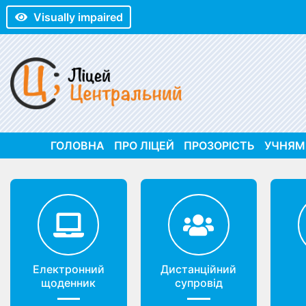
Visually impaired
ГОЛОВНА
ПРО ЛІЦЕЙ
ПРОЗОРІСТЬ
УЧНЯМ
Електронний
Дистанційний
щоденник
супровід