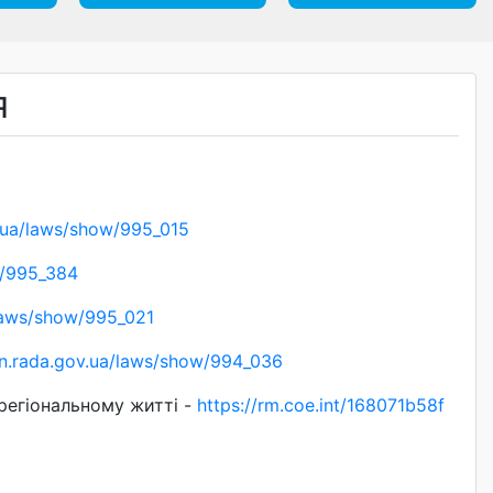
Я
v.ua/laws/show/995_015
w/995_384
/laws/show/995_021
on.rada.gov.ua/laws/show/994_036
регіональному житті -
https://rm.coe.int/168071b58f