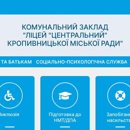
КОМУНАЛЬНИЙ ЗАКЛАД
"ЛІЦЕЙ "ЦЕНТРАЛЬНИЙ"
КРОПИВНИЦЬКОЇ МІСЬКОЇ РАДИ"
 ТА БАТЬКАМ
СОЦІАЛЬНО-ПСИХОЛОГІЧНА СЛУЖБА
Інклюзія
Підготовка до
Запобіган
НМТ/ДПА
насильст