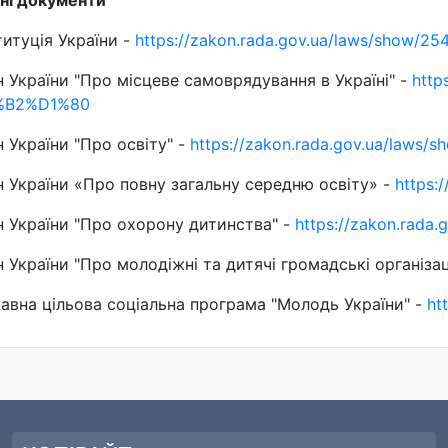
ні документи
итуція України -
https://zakon.rada.gov.ua/laws/sho
 України "Про місцеве самоврядування в Україні" -
http
%B2%D1%80
 України "Про освіту" -
https://zakon.rada.gov.ua/laws/s
 України «Про повну загальну середню освіту» -
https:
 України "Про охорону дитинства" -
https://zakon.rada
 України "Про молодіжні та дитячі громадські організац
авна цільова соціальна програма "Молодь України" -
ht