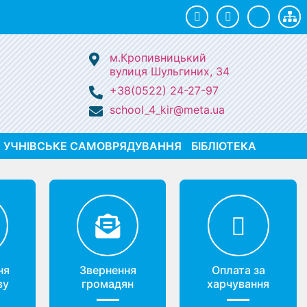
м.Кропивницький
вулиця Шульгиних, 34
+38(0522) 24-27-97
school_4_kir@meta.ua
УЧНІВСЬКЕ САМОВРЯДУВАННЯ
БІБЛІОТЕКА
ня
Звернення
Оплата за
ву
громадян
харчування