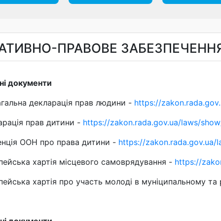
АТИВНО-ПРАВОВЕ ЗАБЕЗПЕЧЕНН
ні документи
агальна декларація прав людини -
https://zakon.rada.go
арація прав дитини -
https://zakon.rada.gov.ua/laws/sho
енція ООН про права дитини -
https://zakon.rada.gov.ua
пейська хартія місцевого самоврядування -
https://zak
ейська хартія про участь молоді в муніципальному та 