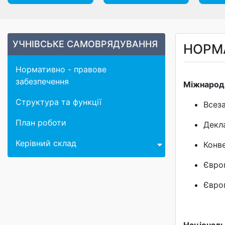
УЧНІВСЬКЕ САМОВРЯДУВАННЯ
НОРМ
Нормативно - правове
забезпечення
Міжнарод
Структура та функції
Всез
План роботи
Декл
Керівний склад
Конв
Євро
Європ