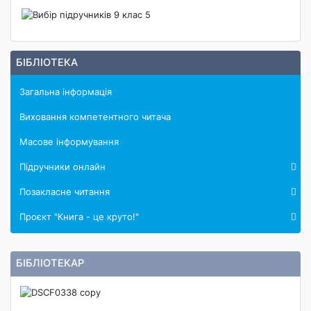
БІБЛІОТЕКА
Загальна інформація
Виховання компетентного читача
Масове інформування
Підручники онлайн
Позакласне читання
Проєкт "Книга - це круто!"
БІБЛІОТЕКАР