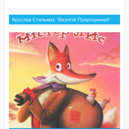
Ярослав Стельмах “Вікентій Прерозумний”