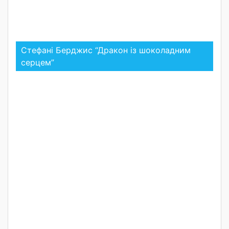
Стефані Берджис “Дракон із шоколадним
серцем”