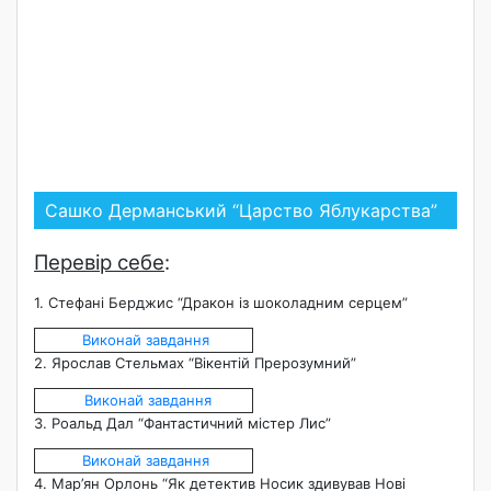
Сашко Дерманський “Царство Яблукарства”
Перевір себе
:
1. Стефані Берджис “Дракон із шоколадним серцем”
Виконай завдання
2. Ярослав Стельмах “Вікентій Прерозумний”
Виконай завдання
3. Роальд Дал “Фантастичний містер Лис”
Виконай завдання
4. Мар’ян Орлонь “Як детектив Носик здивував Нові