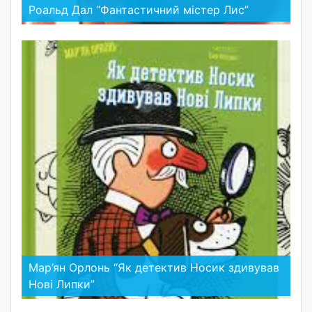
Роальд Дал “Фантастичний містер Лис”
Мар’ян Орлонь “Як детектив Носик здивував
Нові Липки”