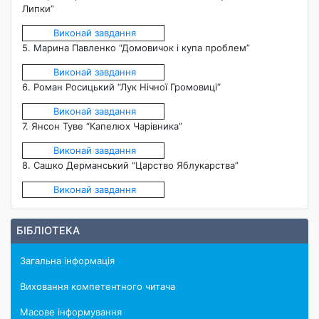
Липки”
Виконай завдання
5. Марина Павленко “Домовичок і купа проблем”
Виконай завдання
6. Роман Росицький “Лук Нічної Громовиці”
Виконай завдання
7. Янсон Туве “Капелюх Чарівника”
Виконай завдання
8. Сашко Дерманський “Царство Яблукарства”
Виконай завдання
БІБЛІОТЕКА
Загальна інформація
Виховання компетентного читача
Масове інформування