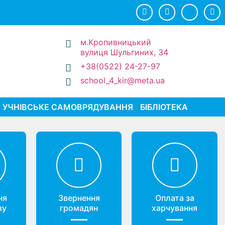
м.Кропивницький
вулиця Шульгиних, 34
+38(0522) 24-27-97
school_4_kir@meta.ua
УЧНІВСЬКЕ САМОВРЯДУВАННЯ
БІБЛІОТЕКА
ня
Звернення
Оплата за
ву
громадян
харчування