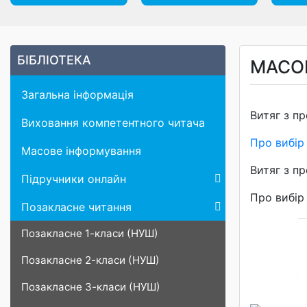
БІБЛІОТЕКА
МАСО
Загальна інформація
Витяг з п
Виховання компетентного читача
Про вибір 
Масове інформування
Витяг з п
Підручники онлайн
Про вибір 
Позакласне читання
Позакласне 1-класи (НУШ)
Позакласне 2-класи (НУШ)
Позакласне 3-класи (НУШ)