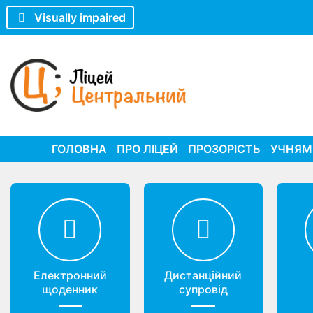
Visually impaired
ГОЛОВНА
ПРО ЛІЦЕЙ
ПРОЗОРІСТЬ
УЧНЯМ
Електронний
Дистанційний
щоденник
супровід