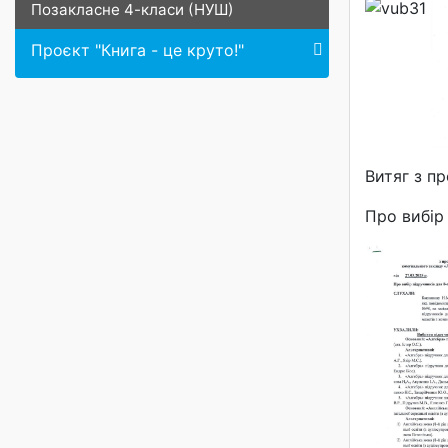
Позакласне 4-класи (НУШ)
Проєкт "Книга - це круто!"
Витяг з п
Про вибір 