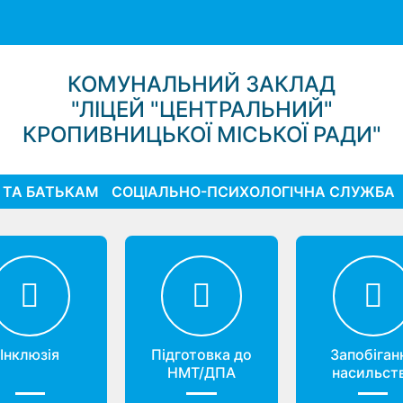
КОМУНАЛЬНИЙ ЗАКЛАД
"ЛІЦЕЙ "ЦЕНТРАЛЬНИЙ"
КРОПИВНИЦЬКОЇ МІСЬКОЇ РАДИ"
 ТА БАТЬКАМ
СОЦІАЛЬНО-ПСИХОЛОГІЧНА СЛУЖБА
Інклюзія
Підготовка до
Запобіган
НМТ/ДПА
насильст